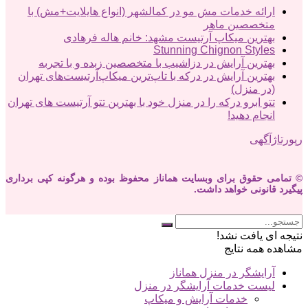
ارائه خدمات مش مو در کمالشهر (انواع هایلایت+مش) با
متخصصین ماهر
بهترین میکاپ آرتیست مشهد: خانم هاله فرهادی
Stunning Chignon Styles
بهترین آرایش در دزاشیب با متخصصین زبده و با تجربه
بهترین آرایش در درکه با تاپ‌ترین میکاپ‌آرتیست‌های تهران
(در منزل)
تتو ابرو درکه را در منزل خود با بهترین تتو آرتیست های تهران
انجام دهید!
رپورتاژآگهی
© تمامی حقوق برای وبسایت هماناز محفوظ بوده و هرگونه کپی برداری
پیگیرد قانونی خواهد داشت.
نتیجه ای یافت نشد!
مشاهده همه نتایج
آرایشگر در منزل هماناز
لیست خدمات آرایشگر در منزل
خدمات آرایش و میکاپ