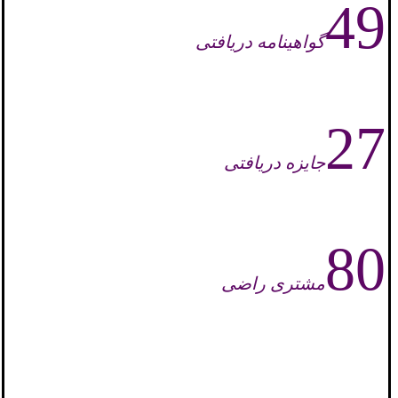
49
گواهینامه دریافتی
27
جایزه دریافتی
80
مشتری راضی