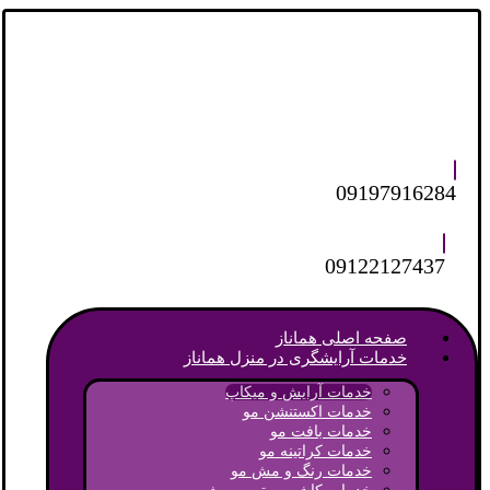
09197916284
09122127437
صفحه اصلی هماناز
خدمات آرایشگری در منزل هماناز
خدمات آرایش و میکاپ
خدمات اکستنشن مو
خدمات بافت مو
خدمات کراتینه مو
خدمات رنگ و مش مو